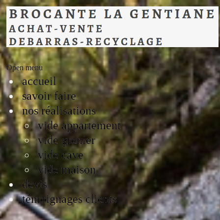
Open menu
accueil
savoir faire
nos réalisations
vide appartement
vide grenier
vide cave
vide maison
devis
témoignages clients