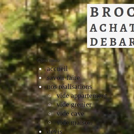
Open menu
accueil
savoir faire
nos réalisations
vide appartement
vide grenier
vide cave
vide maison
devis