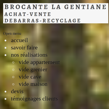
Open menu
accueil
savoir faire
nos réalisations
vide appartement
vide grenier
vide cave
vide maison
devis
témoignages clients