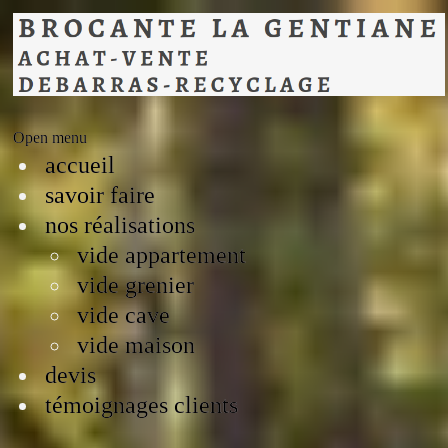
Open menu
accueil
savoir faire
nos réalisations
vide appartement
vide grenier
vide cave
vide maison
devis
témoignages clients