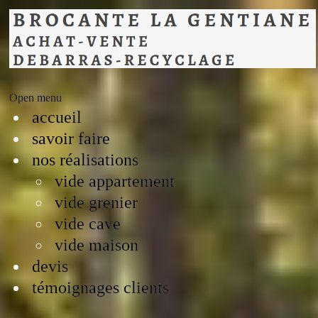
Open menu
accueil
savoir faire
nos réalisations
vide appartement
vide grenier
vide cave
vide maison
devis
témoignages clients