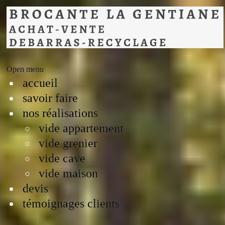
Open menu
accueil
savoir faire
nos réalisations
vide appartement
vide grenier
vide cave
vide maison
devis
témoignages clients