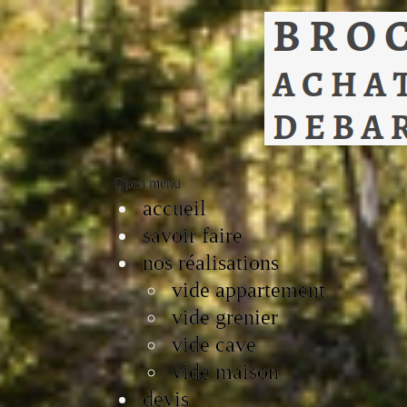
Open menu
accueil
savoir faire
nos réalisations
vide appartement
vide grenier
vide cave
vide maison
devis