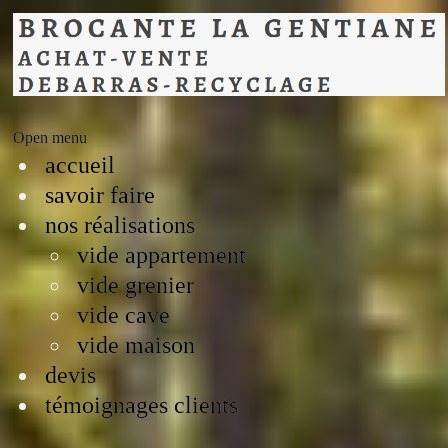
Open menu
accueil
savoir faire
nos réalisations
vide appartement
vide grenier
vide cave
vide maison
devis
témoignages clients